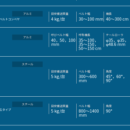
目安搬送質量
ベルト幅
機長
アルミ
4 kg/台
30～100 mm
40～300 cm
ベルトコンベヤ
呼びベルト幅
呼称機長
テールローラ
アルミ
40，50，100
35〜100，
φ35，φ35，
mm
35〜150，
φ48.6 mm
50〜150 cm
スチール
目安搬送質量
ベルト幅
角度
5 kg/台
300～600
45°，60°，
mm
90°
スチール
目安搬送質量
ベルト幅
角度
広タイプ
5 kg/台
800～1400
90°
mm