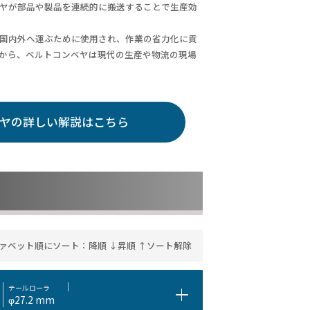
ヤが部品や製品を連続的に搬送することで生産効
国内外へ運ぶために使用され、作業の省力化に貢
から、ベルトコンベヤは現代の生産や物流の現場
ヤの詳しい解説はこちら
ァベット順にソート：
降順 ↓
昇順 ↑
ソート解除
テールローラ
φ27.2 mm