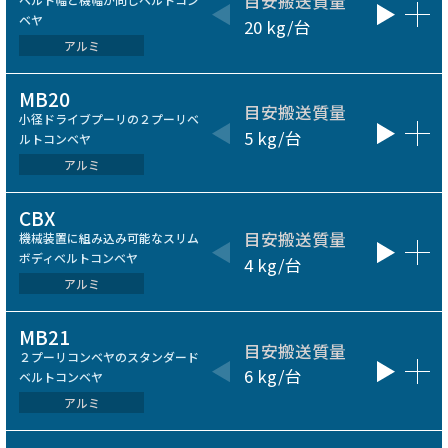
目安搬送質量
ベルト
ベヤ
20 kg/台
75～500
アルミ
MB20
目安搬送質量
ベルト
小径ドライブプーリの２プーリベ
5 kg/台
100～60
ルトコンベヤ
アルミ
CBX
目安搬送質量
ベルト
機械装置に組み込み可能なスリム
ボディベルトコンベヤ
4 kg/台
30～100
アルミ
MB21
目安搬送質量
ベルト
２プーリコンベヤのスタンダード
6 kg/台
100～60
ベルトコンベヤ
アルミ