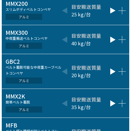
MMX200
目安搬送質量
ベルト
スリムボディベルトコンベヤ
25 kg/台
50～500
アルミ
MMX300
目安搬送質量
ベルト
中荷重搬送ベルトコンベヤ
40 kg/台
200～1
アルミ
GBC2
目安搬送質量
ベルト
ベルト着脱可能な中荷重カーブベル
トコンベヤ
20 kg/台
300～60
アルミ
MMX2K
目安搬送質量
呼びベ
簡単ベルト着脱
35 kg/台
100～50
アルミ
MFB
ベルト幅と機幅が同じベルトコン