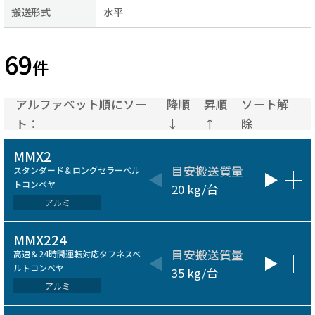
搬送形式
水平
69
件
アルファベット順にソー
降順
昇順
ソート解
ト：
↓
↑
除
MMX2
目安搬送質量
ベルト
スタンダード＆ロングセラーベル
トコンベヤ
20 kg/台
50～600
アルミ
MMX224
目安搬送質量
ベルト
高速＆24時間運転対応タフネスベ
ルトコンベヤ
35 kg/台
50～600
アルミ