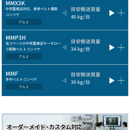
MMX3K
目安搬送質量
呼びベ
中荷重搬送対応、簡単ベルト着脱
コンベヤ
40 kg/台
200～60
アルミ
MMP3H
目安搬送質量
ベルト
省スペースの中荷重搬送モータロー
34 kg/台
300～60
ラ駆動ベルトコンベヤ
アルミ
MMF
目安搬送質量
ベルト
多列ベルトコンベヤ
30 kg/台
50～200
の多列
アルミ