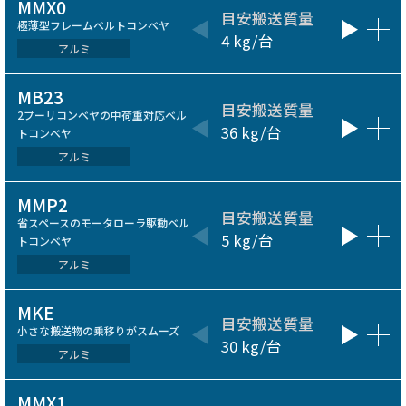
MMX0
目安搬送質量
呼びベ
極薄型フレームベルトコンベヤ
4 kg/台
75～200
アルミ
MB23
目安搬送質量
ベルト
2プーリコンベヤの中荷重対応ベル
36 kg/台
100～60
トコンベヤ
アルミ
MMP2
目安搬送質量
ベルト
省スペースのモータローラ駆動ベル
5 kg/台
200～50
トコンベヤ
アルミ
MKE
目安搬送質量
呼びベ
小さな搬送物の乗移りがスムーズ
30 kg/台
50～500
アルミ
MMX1