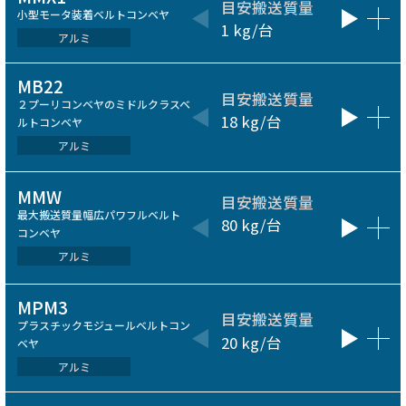
目安搬送質量
ベルト
小型モータ装着ベルトコンベヤ
1 kg/台
50～200
アルミ
MB22
目安搬送質量
ベルト
２プーリコンベヤのミドルクラスベ
18 kg/台
100～60
ルトコンベヤ
アルミ
MMW
目安搬送質量
ベルト
最大搬送質量幅広パワフルベルト
80 kg/台
1100～1
コンベヤ
mm
アルミ
MPM3
目安搬送質量
ベルト
プラスチックモジュールベルトコン
20 kg/台
150～40
ベヤ
アルミ