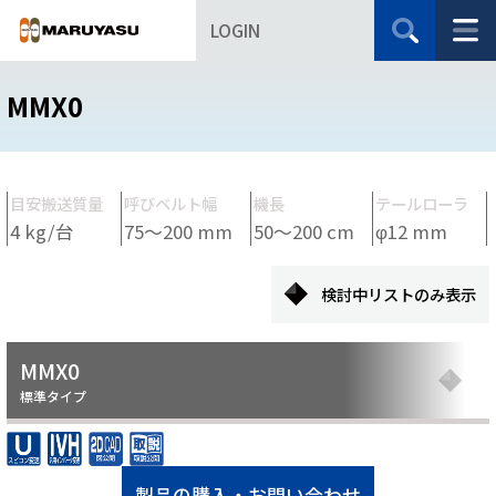
LOGIN
MMX0
目安搬送質量
呼びベルト幅
機長
テールローラ
4 kg/台
75～200 mm
50～200 cm
φ12 mm
検討中リストのみ表示
MMX0
標準タイプ
製品の購入・お問い合わせ