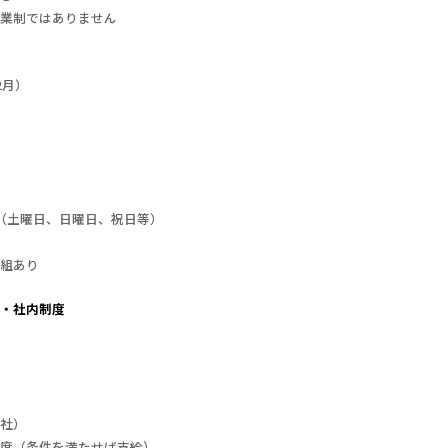
業制ではありません
2月）
（土曜日、日曜日、祝日等）
組あり
・社内制度
社）
度（条件を満たせば支給）