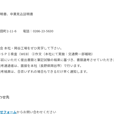
明書、卒業見込証明書
2-11-6 電話：0266-23-5630
会 本社・岡谷工場をぜひ見学して下さい。
①ＳＰＩ検査（WEB） ②作文（本社にて実施：交通費一部補助）
事前にいただく提出書類と筆記試験の結果に基づき、書類選考させていただき
選考通過者は、面接を本社（長野県岡谷市）で行います。
選考結果は、合否いずれの場合もできるだけ早く通知します。
わせ先
せフォーム
からお問い合わせください