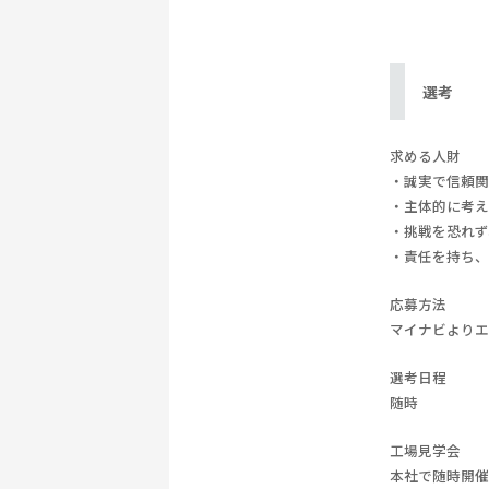
選考
求める人財
・誠実で信頼関
・主体的に考え
・挑戦を恐れず
・責任を持ち、
応募方法
マイナビより
選考日程
随時
工場見学会
本社で随時開催