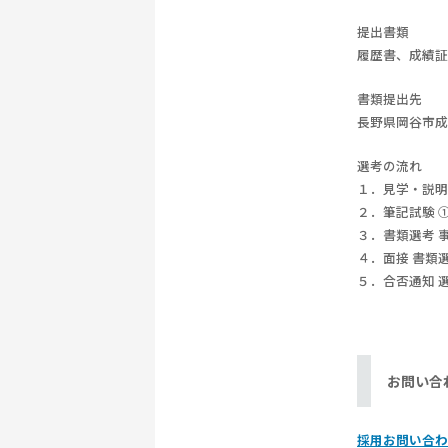
提出書類
履歴書、成績証
書類提出先
長野県岡谷市成田町
選考の流れ
１．見学・説明
２．筆記試験 
３．書類選考 
４．面接 書類
５．合否通知 
お問い合
採用お問い合わ