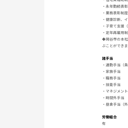
・永年勤続表彰
・業務表彰制度
・健康診断、イ
・子育て支援（
・定年再雇用制
◆岡谷市の本社
ぶことができま
諸手当
・通勤手当（条
・家族手当
・職務手当
・技能手当
・マネジメント
・時間外手当
・昼食手当（外
労働組合
有