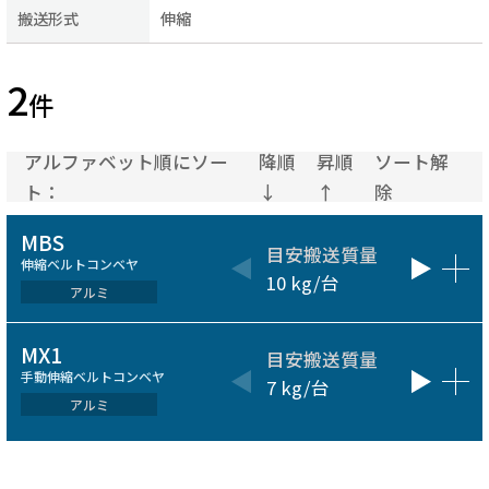
搬送形式
伸縮
2
件
アルファベット順にソー
降順
昇順
ソート解
ト：
↓
↑
除
MBS
目安搬送質量
ベルト
伸縮ベルトコンベヤ
10 kg/台
100～60
アルミ
MX1
目安搬送質量
ベルト
手動伸縮ベルトコンベヤ
7 kg/台
100～30
アルミ