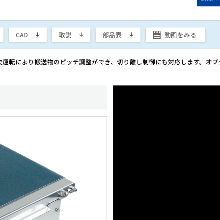
CAD
取説
部品表
動画
をみる
欠運転により搬送物のピッチ調整ができ、切り離し制御にも対応します。オプ