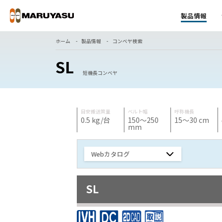
製品情報
ホーム
製品情報
コンベヤ検索
SL
短機長コンベヤ
目安搬送質量
ベルト幅
呼称機長
0.5 kg/台
150～250
15～30 cm
mm
Webカタログ
SL