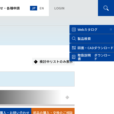
JP
EN
せ
・
各種申請
LOGIN
Webカタログ
製品検索
図面・CAD
ダウンロード
取扱説明
ダウンロー
書
ド
検討中リストのみ表示
購入・お問い合わせ
部品の購入・交換のご相談