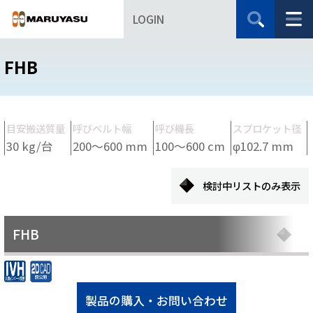
LOGIN
FHB
目安搬送質量
呼びベルト幅
呼び機長
スプロケット径
30 kg/台
200～600 mm
100～600 cm
φ102.7 mm
検討中リストのみ表示
FHB
製品の購入・お問い合わせ