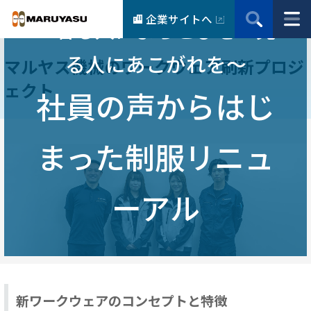
企業サイトへ
～着る人によろこびを 見
る人にあこがれを～
マルヤス機械のワークウェア刷新プロジ
ェクト
社員の声からはじ
まった制服リニュ
ーアル
新ワークウェアのコンセプトと特徴