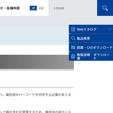
JP
EN
せ
・
各種申請
LOGIN
Webカタログ
製品検索
図面・CAD
ダウンロード
取扱説明
ダウンロー
書
ド
へ、識別用のバーコードを印字する必要がありま
ンで箱の流れを管理するため、搬送中の段ボール