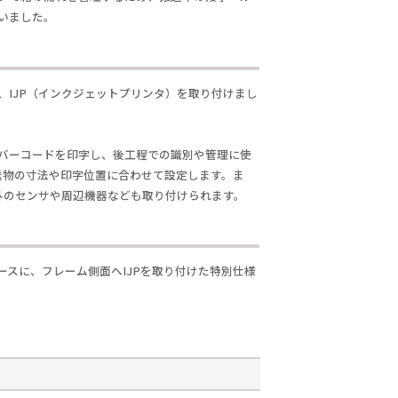
いました。
、IJP（インクジェットプリンタ）を取り付けまし
バーコードを印字し、後工程での識別や管理に使
搬送物の寸法や印字位置に合わせて設定します。ま
以外のセンサや周辺機器なども取り付けられます。
ベースに、フレーム側面へIJPを取り付けた特別仕様